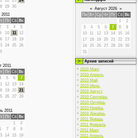
1
22
23
24
8
29
30
«
Август 2026
»
 2011
Пн
Вт
Ср
Чт
Пт
Сб
Вс
т
Пт
Сб
Вс
1
2
2
3
4
5
3
4
5
6
7
8
9
9
10
11
12
10
11
12
13
14
15
16
6
17
18
19
17
18
19
20
21
22
23
3
24
25
26
24
25
26
27
28
29
30
0
31
Архив записей
т 2011
2010 Март
т
Пт
Сб
Вс
2010 Апрель
4
5
6
7
2010 Май
1
12
13
14
2010 Июнь
8
19
20
21
2010 Август
5
26
27
28
2010 Сентябрь
2010 Октябрь
2010 Ноябрь
ь 2011
2010 Декабрь
т
Пт
Сб
Вс
2011 Январь
1
2
2011 Февраль
6
7
8
9
2011 Март
3
14
15
16
2011 Апрель