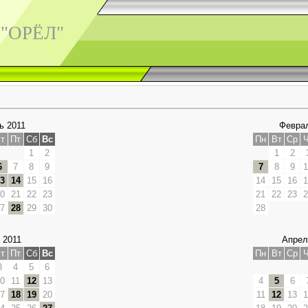
 "ОРЁЛ"
ь 2011
Феврал
т
Пт
Сб
Вс
Пн
Вт
Ср
Ч
1
2
1
2
6
7
8
9
7
8
9
1
3
14
15
16
14
15
16
1
0
21
22
23
21
22
23
2
7
28
29
30
28
 2011
Апрел
т
Пт
Сб
Вс
Пн
Вт
Ср
Ч
3
4
5
6
0
11
12
13
4
5
6
7
18
19
20
11
12
13
1