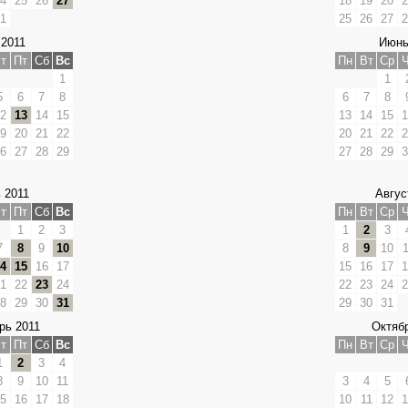
4
25
26
27
18
19
20
2
1
25
26
27
2
2011
Июнь
т
Пт
Сб
Вс
Пн
Вт
Ср
Ч
1
1
5
6
7
8
6
7
8
2
13
14
15
13
14
15
1
9
20
21
22
20
21
22
2
6
27
28
29
27
28
29
3
 2011
Авгус
т
Пт
Сб
Вс
Пн
Вт
Ср
Ч
1
2
3
1
2
3
7
8
9
10
8
9
10
1
4
15
16
17
15
16
17
1
1
22
23
24
22
23
24
2
8
29
30
31
29
30
31
рь 2011
Октябр
т
Пт
Сб
Вс
Пн
Вт
Ср
Ч
1
2
3
4
8
9
10
11
3
4
5
5
16
17
18
10
11
12
1