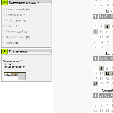
21
22
23
2
Категории раздела
28
29
30
3
Новости клуба
[70]
Май 
Экспедиции
[2]
Пн
Вт
Ср
Ч
Из истории
[82]
СМИ
[16]
2
3
4
Поиск людей
9
10
11
1
[0]
16
17
18
1
Клубное видео
[29]
23
24
25
2
Юмор
[1]
30
31
Статистика
Июль
Пн
Вт
Ср
Ч
Онлайн всего:
1
Гостей:
1
Пользователей:
0
4
5
6
11
12
13
1
18
19
20
2
25
26
27
2
Сентяб
Пн
Вт
Ср
Ч
5
6
7
12
13
14
1