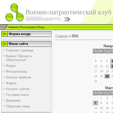
Военно-патриотический клуб
Главная
|
Регистрация
|
Вход
Форма входа
Главная
»
2011
Меню сайта
Январ
Главная страница
Пн
Вт
Ср
Ч
Важно! Прочесть
обязательно!
3
4
5
Видео
10
11
12
1
17
18
19
2
Фотоальбомы
24
25
26
2
Каталог файлов
31
Форум
Март
Каталог сайтов
Пн
Вт
Ср
Ч
Гостевая книга
1
2
Дневники
7
8
9
1
Обратная связь
14
15
16
1