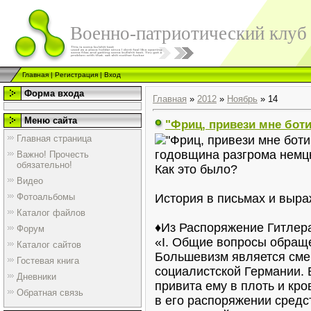
Военно-патриотический клуб
Главная
|
Регистрация
|
Вход
Форма входа
Главная
»
2012
»
Ноябрь
»
14
Меню сайта
"Фриц, привези мне боти
Главная страница
годовщина разгрома немц
Важно! Прочесть
обязательно!
Как это было?
Видео
Фотоальбомы
История в письмах и выра
Каталог файлов
♦Из Распоряжение Гитлера 
Форум
«I. Общие вопросы обращ
Каталог сайтов
Большевизм является сме
Гостевая книга
социалистской Германии.
Дневники
привита ему в плоть и кр
Обратная связь
в его распоряжении сред