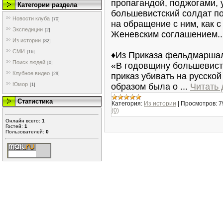
пропагандой, поджогами, 
Категории раздела
большевистский солдат по
Новости клуба
[70]
на обращение с ним, как с
Экспедиции
[2]
Женевским соглашением..
Из истории
[82]
СМИ
[16]
♦Из Приказа фельдмаршал
Поиск людей
[0]
«В годовщину большевист
Клубное видео
[29]
приказ убивать на русской
Юмор
образом была о
...
Читать
[1]
Статистика
Категория:
Из истории
|
Просмотров:
7
(0)
Онлайн всего:
1
Гостей:
1
Пользователей:
0