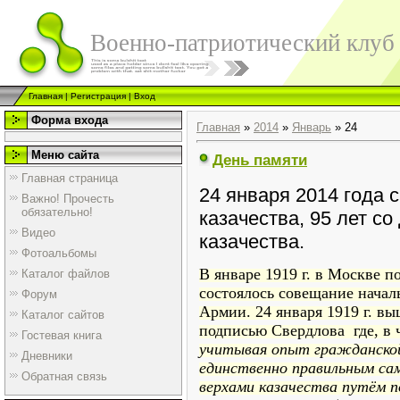
Военно-патриотический клуб
Главная
|
Регистрация
|
Вход
Форма входа
Главная
»
2014
»
Январь
»
24
Меню сайта
День памяти
Главная страница
24 января 2014 года 
Важно! Прочесть
обязательно!
казачества, 95 лет с
Видео
казачества.
Фотоальбомы
В январе
1919 г
. в Москве п
Каталог файлов
состоялось совещание нача
Форум
Армии. 24 января
1919 г
. вы
Каталог сайтов
подписью Свердлова где, в 
Гостевая книга
учитывая опыт гражданской
Дневники
единственно правильным са
Обратная связь
верхами казачества путём по