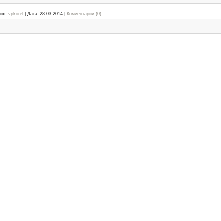
ил:
vpkorel
|
Дата:
28.03.2014
|
Комментарии (0)