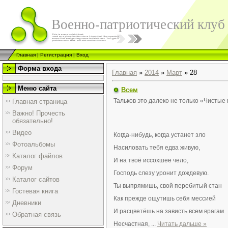
Военно-патриотический клуб
Главная
|
Регистрация
|
Вход
Форма входа
Главная
»
2014
»
Март
»
28
Меню сайта
Всем
Тальков это далеко не только «Чистые 
Главная страница
Важно! Прочесть
обязательно!
Видео
Когда-нибудь, когда устанет зло
Фотоальбомы
Насиловать тебя едва живую,
Каталог файлов
И на твоё иссохшее чело,
Форум
Господь слезу уронит дождевую.
Каталог сайтов
Ты выпрямишь, свой перебитый стан
Гостевая книга
Как прежде ощутишь себя мессией
Дневники
И расцветёшь на зависть всем врагам
Обратная связь
Несчастная,
...
Читать дальше »