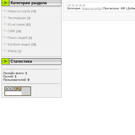
Категории раздела
Категория:
Новости клуба
|
Просмотров:
498
|
Добав
Новости клуба
[70]
Экспедиции
[2]
Из истории
[82]
СМИ
[16]
Поиск людей
[0]
Клубное видео
[29]
Юмор
[1]
Статистика
Онлайн всего:
1
Гостей:
1
Пользователей:
0