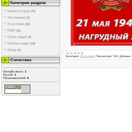
Категории раздела
Новости клуба
[70]
Экспедиции
[2]
Из истории
[82]
СМИ
[16]
Поиск людей
[0]
Клубное видео
[29]
Юмор
[1]
Категория:
Из истории
|
Просмотров:
524
|
Добавил:
Статистика
Онлайн всего:
1
Гостей:
1
Пользователей:
0