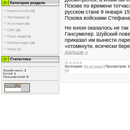
Категории раздела
Пскове по времени тотчас
русском стане 9 января 15
Новости клуба
[70]
Пскова войсками Стефана
Экспедиции
[2]
Из истории
[82]
Но князя оказалось не так
СМИ
[16]
Гансумелер. Шуйский пове
Поиск людей
[0]
приказал им вынести ларе
Клубное видео
[29]
«отомкнути, всячески бер
Юмор
[1]
дальше »
Статистика
Категория:
Из истории
|
Просмотров:
1
(0)
Онлайн всего:
1
Гостей:
1
Пользователей:
0