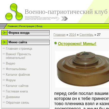
Военно-патриотический клуб
Главная
|
Регистрация
|
Вход
Форма входа
Главная
»
2014
»
Сентябрь
»
27
Меню сайта
Осторожно! Мины!
Главная страница
Важно! Прочесть
обязательно!
Видео
Фотоальбомы
Каталог файлов
Форум
Каталог сайтов
Гостевая книга
перед себя послал вашим 
Дневники
котором он к тебе принесет
Обратная связь
тово пленника взял и каз
досмотрелся, а иным бы ес