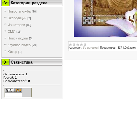
Категории раздела
Новости клуба
[70]
Экспедиции
[2]
Из истории
[82]
СМИ
[16]
Поиск людей
[0]
Клубное видео
[29]
Категория:
Из истории
|
Просмотров:
417
|
Добавил:
Юмор
[1]
Статистика
Онлайн всего:
1
Гостей:
1
Пользователей:
0