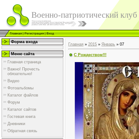
Военно-патриотический клуб
Главная
|
Регистрация
|
Вход
Форма входа
Главная
»
2015
»
Январь
»
07
Меню сайта
С Рождеством!!!
Главная страница
Важно! Прочесть
обязательно!
Видео
Фотоальбомы
Каталог файлов
Форум
Каталог сайтов
Гостевая книга
Дневники
Обратная связь