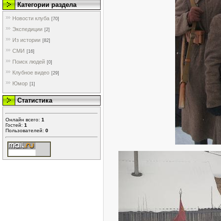
Категории раздела
Новости клуба
[70]
Экспедиции
[2]
Из истории
[82]
СМИ
[16]
Поиск людей
[0]
Клубное видео
[29]
Юмор
[1]
Статистика
Онлайн всего:
1
Гостей:
1
Пользователей:
0