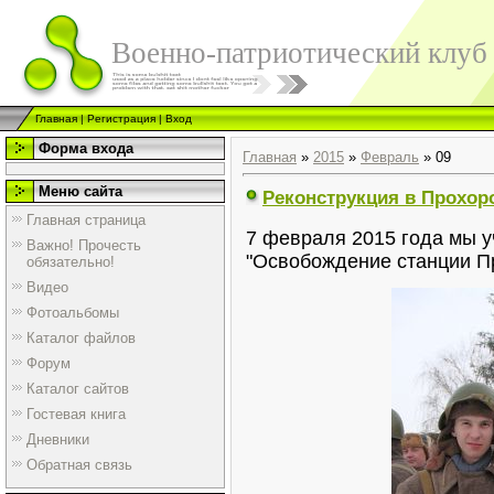
Военно-патриотический клуб
Главная
|
Регистрация
|
Вход
Форма входа
Главная
»
2015
»
Февраль
»
09
Меню сайта
Реконструкция в Прохор
Главная страница
7 февраля 2015 года мы у
Важно! Прочесть
"Освобождение станции П
обязательно!
Видео
Фотоальбомы
Каталог файлов
Форум
Каталог сайтов
Гостевая книга
Дневники
Обратная связь