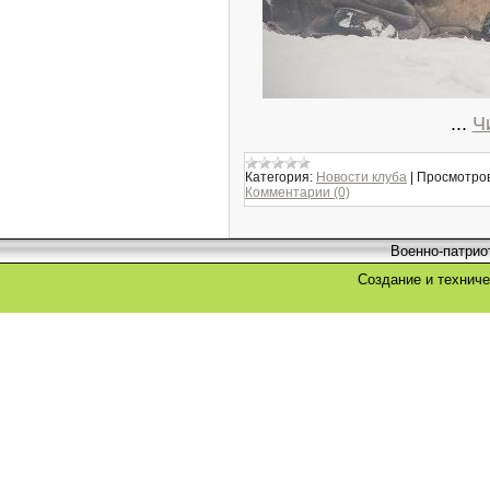
...
Ч
Категория:
Новости клуба
|
Просмотров
Комментарии (0)
Военно-патрио
Создание и технич