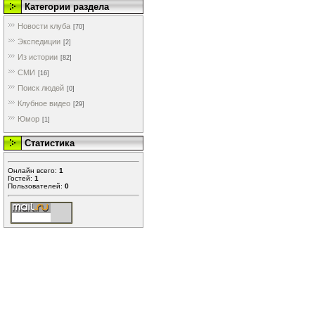
Категории раздела
Новости клуба
[70]
Экспедиции
[2]
Из истории
[82]
СМИ
[16]
Поиск людей
[0]
Клубное видео
[29]
Юмор
[1]
Статистика
Онлайн всего:
1
Гостей:
1
Пользователей:
0