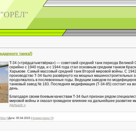
 "ОРЁЛ"
ндарного танка!)
T-34 («три́дцатьчетвёрка») — советский средний танк периода Великой
серийно с 1940 года, и с 1944 года стал основным средним танком Кра
Харькове. Самый массовый средний танк Второй мировой войны. С 1942 
производство Т-34 было развёрнуто на мощных машиностроительных за
продолжалось в послевоенные годы. Ведущим заводом по модифициров
танковый завод № 183. Последняя модификация (Т-34-85) состоит на в
день.
Благодаря своим боевым качествам Т-34 был признан рядом специалис
мировой войны и оказал громадное влияние на дальнейшее развитие м
дальше »
Mao
|
Дата:
05.04.2015
|
Комментарии (0)