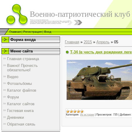
Военно-патриотический клуб
Главная
|
Регистрация
|
Вход
Форма входа
Главная
»
2015
»
Апрель
»
05
Меню сайта
Т-34 (в честь дня рождения леге
Главная страница
Важно! Прочесть
обязательно!
Видео
Фотоальбомы
Каталог файлов
Форум
Каталог сайтов
Гостевая книга
Категория:
Из истории
|
Просмотров:
735
|
Добавил:
Дневники
Обратная связь