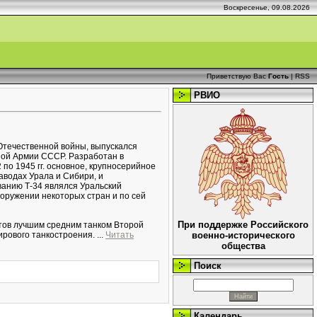
Воскресенье, 09.08.2026
Приветствую Вас
Гость
|
RSS
РВИО
 Отечественной войны, выпускался
сной Армии СССР. Разработан в
по 1945 гг. основное, крупносерийное
водах Урала и Сибири, и
анию Т-34 являлся Уральский
ооружении некоторых стран и по сей
При поддержке Российского
тов лучшим средним танком Второй
ирового танкостроения.
...
Читать
военно-исторического
общества
Поиск
Календарь