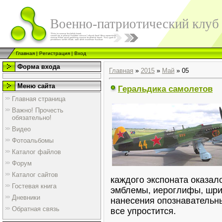
Военно-патриотический клуб
Главная
|
Регистрация
|
Вход
Форма входа
Главная
»
2015
»
Май
»
05
Меню сайта
Геральдика самолетов
Главная страница
Важно! Прочесть
обязательно!
Видео
Фотоальбомы
Каталог файлов
Форум
Каталог сайтов
каждого экспоната оказало
Гостевая книга
эмблемы, иероглифы, шриф
Дневники
нанесения опознавательны
Обратная связь
все упростится.