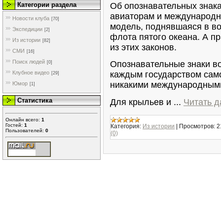
Об опознавательных знака
Категории раздела
авиаторам и международны
Новости клуба
[70]
модель, поднявшаяся в во
Экспедиции
[2]
флота пятого океана. А п
Из истории
[82]
из этих законов.
СМИ
[16]
Поиск людей
Опознавательные знаки в
[0]
Клубное видео
каждым государством сам
[29]
никакими международными
Юмор
[1]
Статистика
Для крыльев и
...
Читать д
Онлайн всего:
1
Гостей:
1
Категория:
Из истории
|
Просмотров:
2
Пользователей:
0
(0)