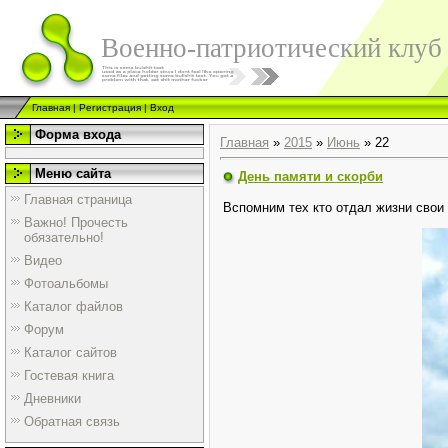
Военно-патриотический клуб
Главная
|
Регистрация
|
Вход
Форма входа
Главная
»
2015
»
Июнь
»
22
Меню сайта
День памяти и скорби
Главная страница
Вспомним тех кто отдал жизни свои
Важно! Прочесть
обязательно!
Видео
Фотоальбомы
Каталог файлов
Форум
Каталог сайтов
Гостевая книга
Дневники
Обратная связь