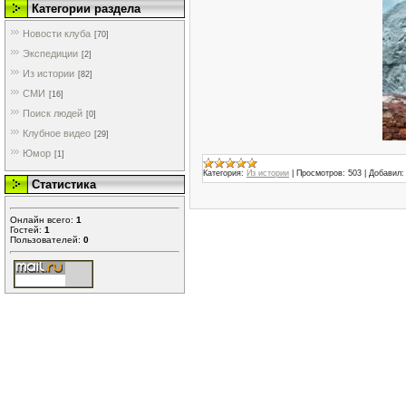
Категории раздела
Новости клуба
[70]
Экспедиции
[2]
Из истории
[82]
СМИ
[16]
Поиск людей
[0]
Клубное видео
[29]
Юмор
[1]
Категория:
Из истории
|
Просмотров:
503
|
Добавил:
Статистика
Онлайн всего:
1
Гостей:
1
Пользователей:
0