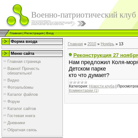
Военно-патриотический клуб
Главная
|
Регистрация
|
Вход
Форма входа
Главная
»
2010
»
Ноябрь
»
13
Меню сайта
Реконструкция 27 ноября
Главная страница
Нам предложил Коля-моряч
Детском парке
Важно! Прочесть
обязательно!
кто что думает?
Видео
Категория:
Новости клуба
|
Просмотров
Фотоальбомы
Комментарии (1)
Каталог файлов
Форум
Каталог сайтов
Гостевая книга
Дневники
Обратная связь