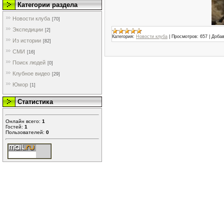
Категории раздела
Новости клуба
[70]
Экспедиции
[2]
Категория:
Новости клуба
|
Просмотров:
657
|
Добав
Из истории
[82]
СМИ
[16]
Поиск людей
[0]
Клубное видео
[29]
Юмор
[1]
Статистика
Онлайн всего:
1
Гостей:
1
Пользователей:
0