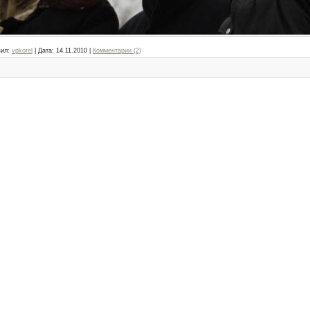
ил:
vpkorel
|
Дата:
14.11.2010
|
Комментарии (2)