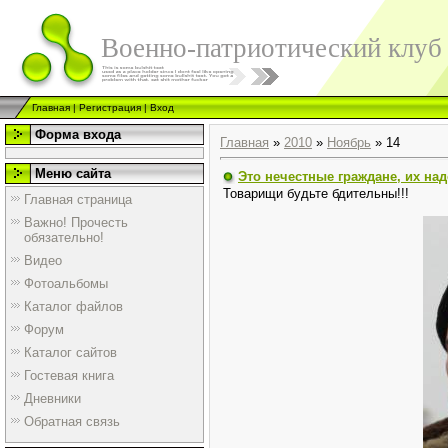
Военно-патриотический клуб
Главная
|
Регистрация
|
Вход
Форма входа
Главная
»
2010
»
Ноябрь
»
14
Меню сайта
Это нечестные граждане, их над
Товарищи будьте бдительны!!!
Главная страница
Важно! Прочесть
обязательно!
Видео
Фотоальбомы
Каталог файлов
Форум
Каталог сайтов
Гостевая книга
Дневники
Обратная связь