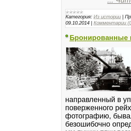
...
Чит
Категория:
Из истории
|
Пр
09.10.2014
|
Комментарии (0
Бронированные 
направленный в уп
поверженного рейхс
фотографию, быва
безошибочно опред