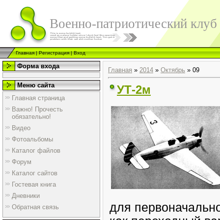
Военно-патриотический клуб
Главная
|
Регистрация
|
Вход
Форма входа
Главная
»
2014
»
Октябрь
»
09
Меню сайта
УТ-2м
Главная страница
Важно! Прочесть
обязательно!
Видео
Фотоальбомы
Каталог файлов
Форум
Каталог сайтов
Гостевая книга
Дневники
для первоначально
Обратная связь