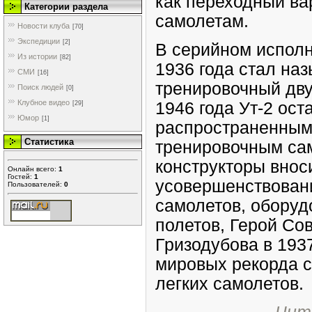
как переходный ва
Категории раздела
самолетам.
Новости клуба
[70]
Экспедиции
[2]
В серийном исполн
Из истории
[82]
1936 года стал наз
СМИ
[16]
тренировочный дву
Поиск людей
[0]
Клубное видео
1946 года Ут-2 ос
[29]
Юмор
[1]
распространенным 
Статистика
тренировочным са
конструкторы внос
Онлайн всего:
1
Гостей:
1
усовершенствовани
Пользователей:
0
самолетов, обору
полетов, Герой Сов
Гризодубова в 1937
мировых рекорда 
легких самолетов.