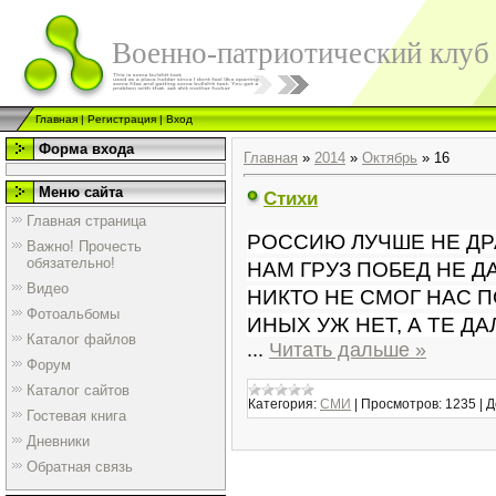
Военно-патриотический клуб
Главная
|
Регистрация
|
Вход
Форма входа
Главная
»
2014
»
Октябрь
»
16
Меню сайта
Стихи
Главная страница
РОССИЮ ЛУЧШЕ НЕ ДР
Важно! Прочесть
обязательно!
НАМ ГРУЗ ПОБЕД НЕ Д
Видео
НИКТО НЕ СМОГ НАС П
Фотоальбомы
ИНЫХ УЖ НЕТ, А ТЕ ДА
Каталог файлов
...
Читать дальше »
Форум
Каталог сайтов
Категория:
СМИ
|
Просмотров:
1235
|
Д
Гостевая книга
Дневники
Обратная связь