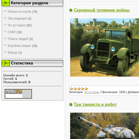
Категории раздела
Скромный труженик войны
Новости клуба
[70]
Экспедиции
[2]
Из истории
[82]
СМИ
[16]
Поиск людей
[0]
Клубное видео
[29]
Юмор
[1]
Статистика
Онлайн всего:
1
Гостей:
1
Пользователей:
0
Категория:
Из истории
|
Просмотров:
1626
|
Добавил
Три танкиста и робот