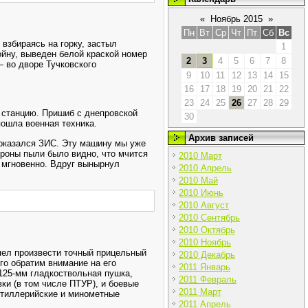
«
Ноябрь 2015
»
Пн
Вт
Ср
Чт
Пт
Сб
Вс
взбираясь на горку, застыл
1
ойну, выведен белой краской номер
2
3
4
5
6
7
8
— во дворе Тучковского
9
10
11
12
13
14
15
16
17
18
19
20
21
22
23
24
25
26
27
28
29
 станцию. Пришиб с днепровской
30
пошла военная техника.
Архив записей
оказался ЗИС. Эту машину мы уже
ороны пыли было видно, что мчится
2010 Март
 мгновенно. Вдруг вынырнул
2010 Апрель
2010 Май
2010 Июнь
2010 Август
2010 Сентябрь
2010 Октябрь
2010 Ноябрь
умел произвести точный прицельный
2010 Декабрь
го обратим внимание на его
2011 Январь
125-мм гладкоствольная пушка,
2011 Февраль
ки (в том числе ПТУР), и боевые
2011 Март
ртиллерийские и минометные
2011 Апрель