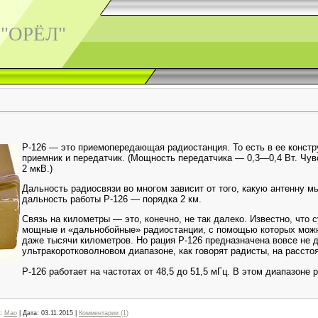
 "ОРЁЛ"
Р-126 — это приемопередающая радиостанция. То есть в ее констр
приемник и передатчик. (Мощность передатчика — 0,3—0,4 Вт. Чу
2 мкВ.)
Дальность радиосвязи во многом зависит от того, какую антенну 
дальность работы Р-126 — порядка 2 км.
Связь на километры — это, конечно, не так далеко. Известно, что
мощные и «дальнобойные» радиостанции, с помощью которых можн
даже тысячи километров. Но рация Р-126 предназначена вовсе не д
ультракоротковолновом диапазоне, как говорят радисты, на рассто
Р-126 работает на частотах от 48,5 до 51,5 мГц. В этом диапазон
:
Mao
|
Дата:
03.11.2015
|
Комментарии (1)