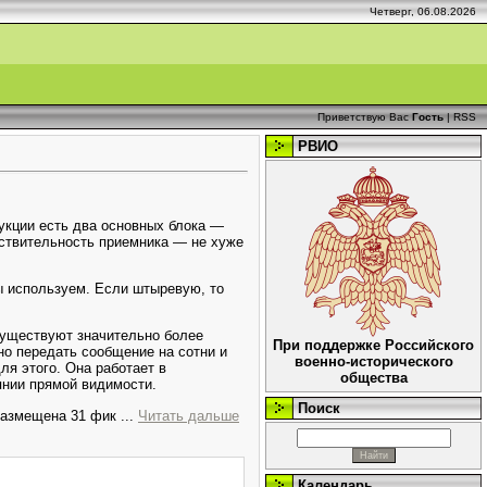
Четверг, 06.08.2026
Приветствую Вас
Гость
|
RSS
РВИО
укции есть два основных блока —
вствительность приемника — не хуже
мы используем. Если штыревую, то
 существуют значительно более
При поддержке Российского
о передать сообщение на сотни и
военно-исторического
ля этого. Она работает в
общества
янии прямой видимости.
Поиск
е размещена 31 фик
...
Читать дальше
Календарь