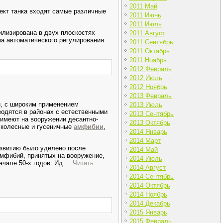
2011 Май
ект танка входят самые различные
2011 Июнь
2011 Июль
илизирована в двух плоскостях
2011 Август
ма автоматического регулирования
2011 Сентябрь
2011 Октябрь
2011 Ноябрь
2012 Февраль
2012 Июль
2012 Ноябрь
2013 Февраль
, с широким применением
2013 Июль
водятся в районах с естественными
2013 Сентябрь
имеют на вооружении десантно-
2013 Октябрь
— колесные и гусеничные
амфибии
,
2014 Январь
2014 Март
азвитию было уделено после
2014 Май
мфибий, принятых на вооружение,
2014 Июль
ачале 50-х годов. Ид
...
Читать
2014 Август
2014 Сентябрь
2014 Октябрь
2014 Ноябрь
2014 Декабрь
2015 Январь
2015 Февраль