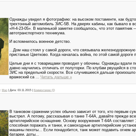
Однажды увидел я фотографию: на высоком постаменте, как будто 
трехтонный автомобиль ЗИС-5В. На дверях кабины, как бывало в в
«Н-4-23-05». В маленькой заметке сообщалось, что этот памятник 
автотранспортного техникума.
И вспомнилось военное детство.
...Дом наш стоял у самой дороги, что связывала железнодорожную
пристанью Цветково. Когда началась война, по этой самой дороге 
Целые дни я с товарищами проводил у обочины. Однажды вдали п
давно научились отличать от полуторки. По клубам рвущейся в ст
ЗИС на предельной скорости. Все случившееся дальше произошло
вражеский са
...
Читать дальше »
:
Mao
|
Дата:
03.11.2015
|
Комментарии (0)
В танковом сражении успех обычно зависит от того, кто первым с
выстрел. А потому, рассказывая о танке Т-64А, давайте прежде все
артиллерийское оснащение. Основу вооружения Т-64А составляет 
способная поражать и танки, и самоходные артиллерийские установ
машины пехоты... Если понадобится, танк может подавить огнем а
батареи, доты...