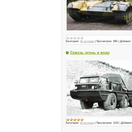
Категория:
Из истории
|
Просмотров:
990
|
Добавил:
Сквозь огонь и воду
Категория:
Из истории
|
Просмотров:
1192
|
Добавил