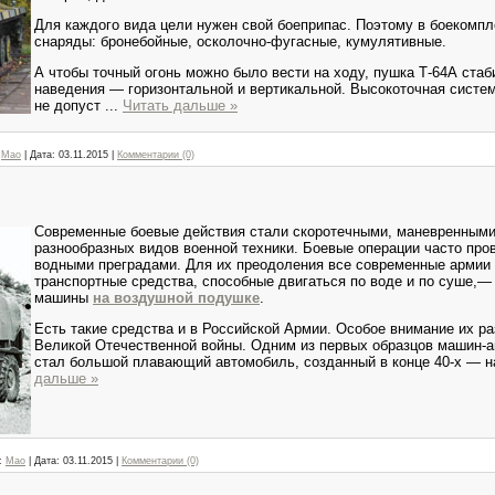
Для каждого вида цели нужен свой боеприпас. Поэтому в боекомпл
снаряды: бронебойные, осколочно-фугасные, кумулятивные.
А чтобы точный огонь можно было вести на ходу, пушка Т-64А стаб
наведения — горизонтальной и вертикальной. Высокоточная систе
не допуст
...
Читать дальше »
Mao
|
Дата:
03.11.2015
|
Комментарии (0)
Современные боевые действия стали скоротечными, маневренными
разнообразных видов военной техники. Боевые операции часто про
водными преградами. Для их преодоления все современные армии 
транспортные средства, способные двигаться по воде и по суше,
машины
на воздушной подушке
.
Есть такие средства и в Российской Армии. Особое внимание их р
Великой Отечественной войны. Одним из первых образцов машин-а
стал большой плавающий автомобиль, созданный в конце 40-х — н
дальше »
:
Mao
|
Дата:
03.11.2015
|
Комментарии (0)