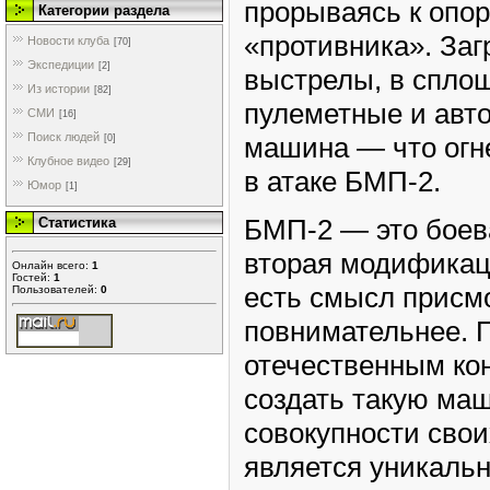
прорываясь к опор
Категории раздела
«противника». За
Новости клуба
[70]
Экспедиции
[2]
выстрелы, в спло
Из истории
[82]
пулеметные и авт
СМИ
[16]
Поиск людей
машина — что огне
[0]
Клубное видео
[29]
в атаке БМП-2.
Юмор
[1]
БМП-2 — это боев
Статистика
вторая модификац
Онлайн всего:
1
Гостей:
1
есть смысл присм
Пользователей:
0
повнимательнее. 
отечественным ко
создать такую маш
совокупности свои
является уникальн