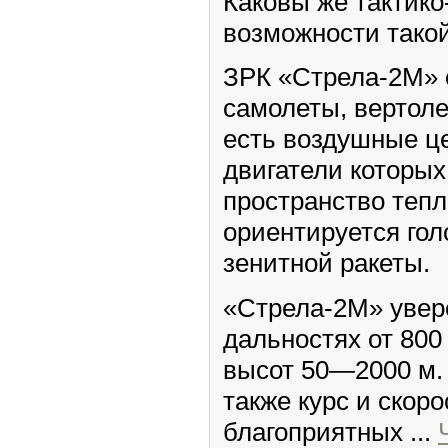
Каковы же тактико
возможности тако
ЗРК «Стрела-2М» 
самолеты, вертоле
есть воздушные ц
двигатели которы
пространство тепл
ориентируется го
зенитной ракеты.
«Стрела-2М» увер
дальностях от 800
высот 50—2000 м.
также курс и скоро
благоприятных
...