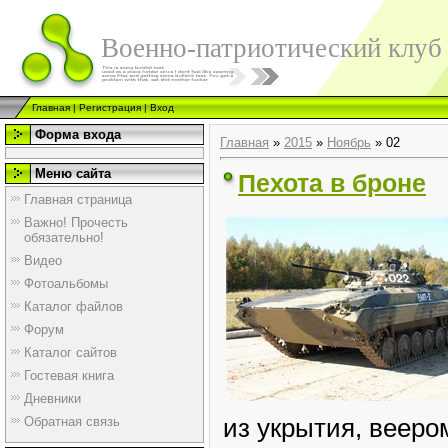
Военно-патриотический клуб
Главная
|
Регистрация
|
Вход
Форма входа
Главная
»
2015
»
Ноябрь
»
02
Меню сайта
Пехота в броне
Главная страница
Важно! Прочесть
обязательно!
Видео
Фотоальбомы
Каталог файлов
Форум
Каталог сайтов
Гостевая книга
Дневники
из укрытия, вееро
Обратная связь